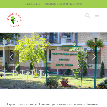
Skip
013 310111
|
pancevogc.ust@minrzs.gov.rs
to
content
Геронтолошки центар Панчево је оснивачким актом и Решењем