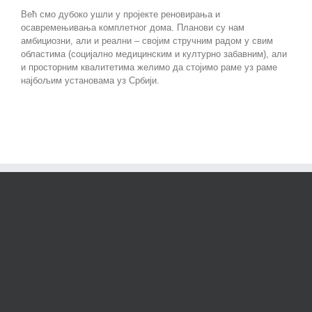
Већ смо дубоко ушли у пројекте реновирања и
осавремењивања комплетног дома. Планови су нам
амбициозни, али и реални – својим стручним радом у свим
областима (социјално медицинским и културно забавним), али
и просторним квалитетима желимо да стојимо раме уз раме
најбољим установама уз Србији.