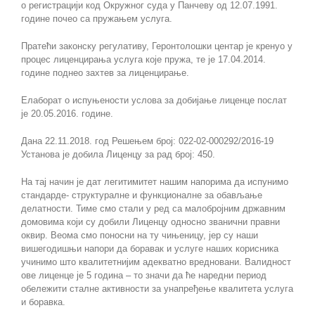
о регистрацији код Окружног суда у Панчеву од 12.07.1991.
године почео са пружањем услуга.
Пратећи законску регулативу, Геронтолошки центар је кренуо у
процес лиценцирања услуга које пружа, те је 17.04.2014.
године поднео захтев за лиценцирање.
Елаборат о испуњености услова за добијање лиценце послат
је 20.05.2016. године.
Дана 22.11.2018. год Решењем број: 022-02-000292/2016-19
Установа је добила Лиценцу за рад број: 450.
На тај начин је дат легитимитет нашим напорима да испунимо
стандарде- структуралне и функционалне за обављање
делатности. Тиме смо стали у ред са малобројним државним
домовима који су добили Лиценцу односно званични правни
оквир. Веома смо поносни на ту чињеницу, јер су наши
вишегодишњи напори да боравак и услуге наших корисника
учинимо што квалитетнијим адекватно вредновани. Валидност
ове лиценце је 5 година – то значи да ће наредни период
обележити сталне активности за унапређење квалитета услуга
и боравка.