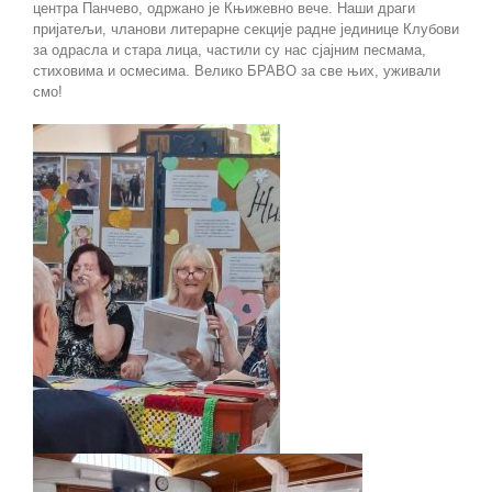
центра Панчево, одржано је Књижевно вече. Наши драги
пријатељи, чланови литерарне секције радне јединице Клубови
за одрасла и стара лица, частили су нас сјајним песмама,
стиховима и осмесима. Велико БРАВО за све њих, уживали
смо!