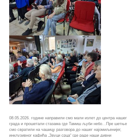
08.05.2026. године направили смо мали излет до центра нашег
града и прошетали стазама где Тамиш љуби небо…Пре шетње
смо свратили на чашицу разговора до нашег најомиљенијег,
инклузивног кафића „Звуци срца“ где раде наши дивни