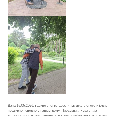
Дана 15.05.2026. године спој младости, музике, лепоте и једно
предивно поподне у нашем дому. Продукција Руке спаја
ауторску продукцију, уметност, музику и моћне вокале. Својом