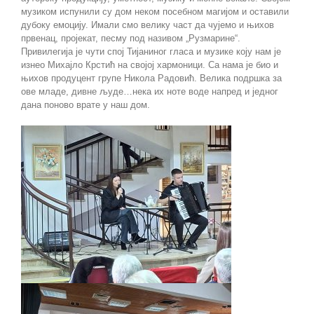
музиком испунили су дом неком посебном магијом и оставили
дубоку емоцију. Имали смо велику част да чујемо и њихов
првенац, пројекат, песму под називом „Рузмарине“.
Привилегија је чути спој Тијаниног гласа и музике коју нам је
изнео Михајло Крстић на својој хармоници. Са нама је био и
њихов продуцент групе Никола Радовић. Велика подршка за
ове младе, дивне људе…нека их ноте воде напред и једног
дана поново врате у наш дом.