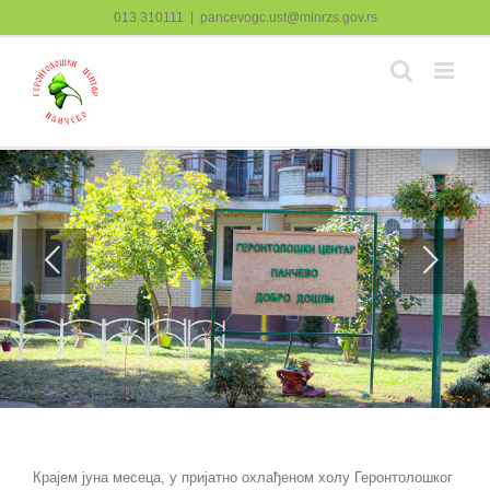
Skip
013 310111
|
pancevogc.ust@minrzs.gov.rs
to
content
Крајем јуна месеца, у пријатно охлађеном холу Геронтолошког