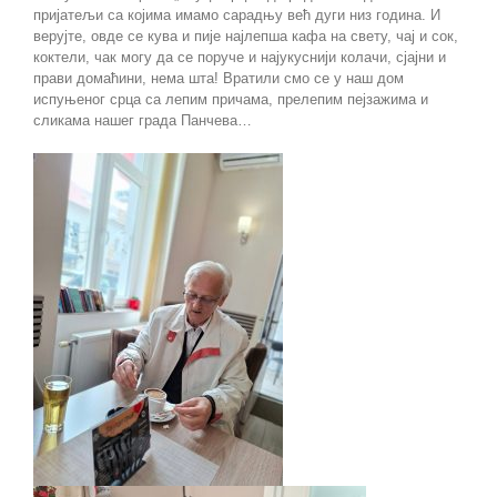
пријатељи са којима имамо сарадњу већ дуги низ година. И
верујте, овде се кува и пије најлепша кафа на свету, чај и сок,
коктели, чак могу да се поруче и најукуснији колачи, сјајни и
прави домаћини, нема шта! Вратили смо се у наш дом
испуњеног срца са лепим причама, прелепим пејзажима и
сликама нашег града Панчева…