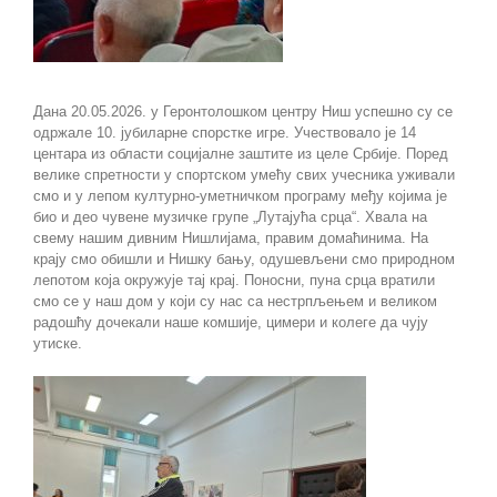
Дана 20.05.2026. у Геронтолошком центру Ниш успешно су се
одржале 10. јубиларне спорстке игре. Учествовало је 14
центара из области социјалне заштите из целе Србије. Поред
велике спретности у спортском умећу свих учесника уживали
смо и у лепом културно-уметничком програму међу којима је
био и део чувене музичке групе „Лутајућа срца“. Хвала на
свему нашим дивним Нишлијама, правим домаћинима. На
крају смо обишли и Нишку бању, одушевљени смо природном
лепотом која окружује тај крај. Поносни, пуна срца вратили
смо се у наш дом у који су нас са нестрпљењем и великом
радошћу дочекали наше комшије, цимери и колеге да чују
утиске.