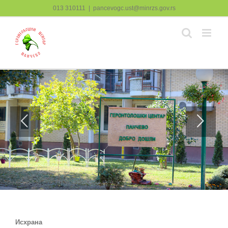
Skip
013 310111
|
pancevogc.ust@minrzs.gov.rs
to
content
Исхрана