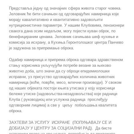
Представља једну од значајних сфера живота старог човека.
Јеловник ће бити сачињен од одговарајућих намирница које
морају кавалитативно и квантитативно задовољити
нутриционистичке параметре. У нашим Клубовима, пензионери
свакога дана осим недељом, могу појести куван оброк, по
бенефицираним ценама. Јеловник сачињава шеф кухиње и
комисија за исхрану, а Кухиња Геронтолошког центра Панчево
је задужена за припремање оброка.
Одабир намирница и припрема оброка одговара здравственом
стању корисника укључујући потребе везане за њихово
животно доба, што значи да су оброци епидемиолошки
исправни, уз присуство одговарајућих количина животних
намирница (воће, поврће, месо, млечни производи). У своком
од наших објеката постоји књига утисака у коју корисници
бележе утиске (задовољства-незадовољства) које радници
Клуба ( руководиоц или услужна радница прослеђују
одговорним лицима) а све у циљу побољшања квалитета
оброка.
ЗАХТЕВИ ЗА УСЛУГУ ИСХРАНЕ (ПОПУЊАВАЈУ СЕ И
ДОБИЈАЈУ У ЦЕНТРУ ЗА СОЦИЈАЛНИ РАД). Да бисте
остварили право на ове услуге, потребно је да приложите