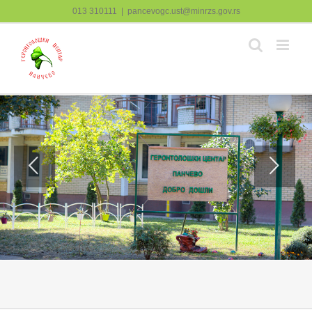
Skip
013 310111
|
pancevogc.ust@minrzs.gov.rs
to
content