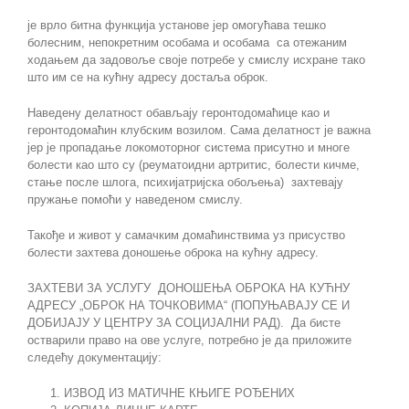
је врло битна функција установе јер омогућава тешко
болесним, непокретним особама и особама са отежаним
ходањем да задовоље своје потребе у смислу исхране тако
што им се на кућну адресу достаља оброк.
Наведену делатност обављају геронтодомаћице као и
геронтодомаћин клубским возилом. Сама делатност је важна
јер је пропадање локомоторног система присутно и многе
болести као што су (реуматоидни артритис, болести кичме,
стање после шлога, психијатријска обољења) захтевају
пружање помоћи у наведеном смислу.
Такође и живот у самачким домаћинствима уз присуство
болести захтева доношење оброка на кућну адресу.
ЗАХТЕВИ ЗА УСЛУГУ ДОНОШЕЊА ОБРОКА НА КУЋНУ
АДРЕСУ „ОБРОК НА ТОЧКОВИМА“ (ПОПУЊАВАЈУ СЕ И
ДОБИЈАЈУ У ЦЕНТРУ ЗА СОЦИЈАЛНИ РАД). Да бисте
остварили право на ове услуге, потребно је да приложите
следећу документацију:
ИЗВОД ИЗ МАТИЧНЕ КЊИГЕ РОЂЕНИХ