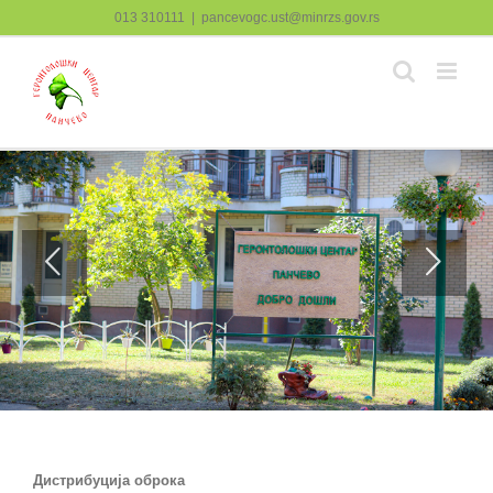
Skip
013 310111
|
pancevogc.ust@minrzs.gov.rs
to
content
Дистрибуција оброка